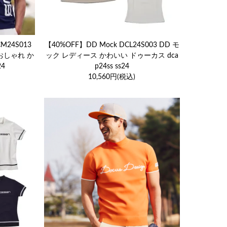
CM24S013
【40%OFF】DD Mock DCL24S003 DD モ
おしゃれ か
ック レディース かわいい ドゥーカス dca
24
p24ss ss24
10,560円(税込)