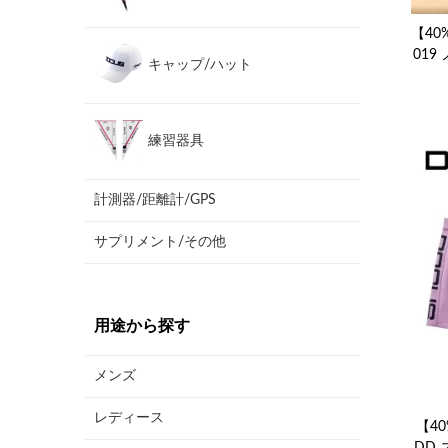
【40%
019
キャップ/ハット
練習器具
計測器/距離計/GPS
サプリメント/その他
用途から探す
メンズ
レディース
【40
DD