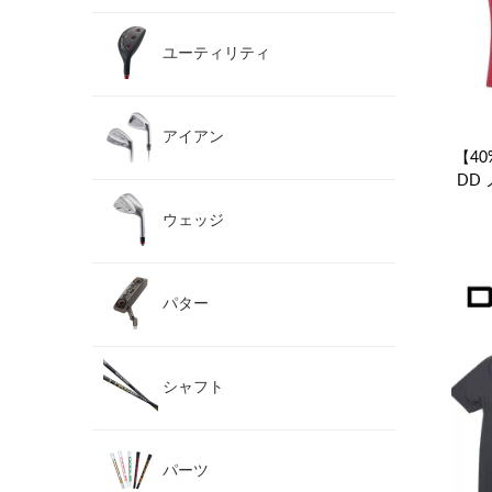
ユーティリティ
アイアン
【40%
DD
ウェッジ
パター
シャフト
パーツ