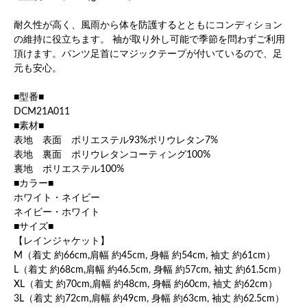
耐久性が高く、風雨から体を防護するとともにコンディション
の維持に役立ちます。 袖が取り外し可能で季節を問わずご利用
頂けます。パンツ足首にマジックテープが付いているので、足
元も安心。
■型番■
DCM21A011
■素材■
表地 表面 ポリエステル93%ポリウレタン7%
表地 裏面 ポリウレタンコーティング100%
裏地 ポリエステル100%
■カラー■
ホワイト・ネイビー
ネイビー・ホワイト
■サイズ■
【レインジャケット】
M（着丈 約66cm,肩幅 約45cm, 身幅 約54cm, 袖丈 約61cm）
L（着丈 約68cm,肩幅 約46.5cm, 身幅 約57cm, 袖丈 約61.5cm）
XL（着丈 約70cm,肩幅 約48cm, 身幅 約60cm, 袖丈 約62cm）
3L（着丈 約72cm,肩幅 約49cm, 身幅 約63cm, 袖丈 約62.5cm）