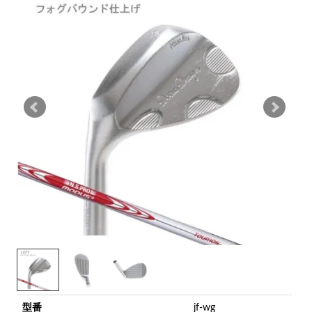
型番
jf-wg