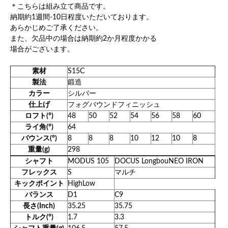
＊こちらは組み立て商品です。
納期約1週間‐10日程度いただいております。
あらかじめご了承ください。
また、欠品中の場合は納期約2か月程度かかる
場合がございます。
素材
S15C
製法
鍛造
カラー
シルバー
仕上げ
フォグバウンドフィニッシュ
ロフト(°)
48
50
52
54
56
58
60
ライ角(°)
64
バウンス(°)
8
8
8
10
12
10
8
重量(g)
298
シャフト
MODUS 105
DOCUS LongbouNEO IRON
フレックス
S
マルチ
キックポイント
HighLow
バランス
D1
C9
長さ(Inch)
35.25
35.75
トルク(°)
1.7
3.3