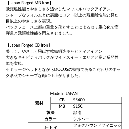
【Japan Forged MB Iron】
飛距離性能とやさしさを追求したマッスルバックアイアン。
シャープなフォルムとは裏腹にロフト以上の飛距離性能と見た
目以上のやさしさを実現。
バックフェース上部の重量を落とすことによるセミ重心化で高
弾道と飛距離性能を両立させました。
【Japan Forged CB Iron】
美しく、やさしく飛ばす軟鉄鍛造キャビティアイアン
大きなキャビティバックがワイドスイートエリアと高い反発性
能を実現。
セミラージヘッドとながらDOCUSの特徴であるこだわりのネッ
ク形状でシャープな顔に仕上がりました。
Made in JAPAN
CB
SS400
素材
MB
S15C
製法
鍛造
カラー
シルバー
フォグバウンドフィニッシ
仕上げ