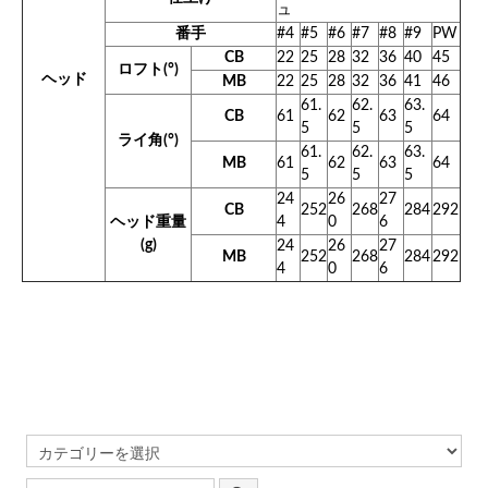
ュ
番手
#4
#5
#6
#7
#8
#9
PW
CB
22
25
28
32
36
40
45
ロフト(°)
ヘッド
MB
22
25
28
32
36
41
46
61.
62.
63.
CB
61
62
63
64
5
5
5
ライ角(°)
61.
62.
63.
MB
61
62
63
64
5
5
5
24
26
27
CB
252
268
284
292
ヘッド重量
4
0
6
(g)
24
26
27
MB
252
268
284
292
4
0
6