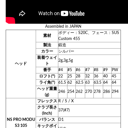
Assembled in JAPAN
ボディー：S20C、フェース：SUS
素材
Custom 455
製法
鍛造
カラー
シルバー
装着ウェイ
2g,3g,5g
ヘッド
ト
番手
#4
#5
#6
#7
#8
#9
PW
ロフト(°)
22
25
28
32
36
40
45
ライ角(°)
61.5
62
62.5
63
63.5
64
64
ヘッド重量
246
254
262
270
278
286
294
(g)
フレックス
R / S / X
クラブ長さ
37(#7)
(Inch)
NS PRO MODU
バランス
D1
S3 105
キックポイ