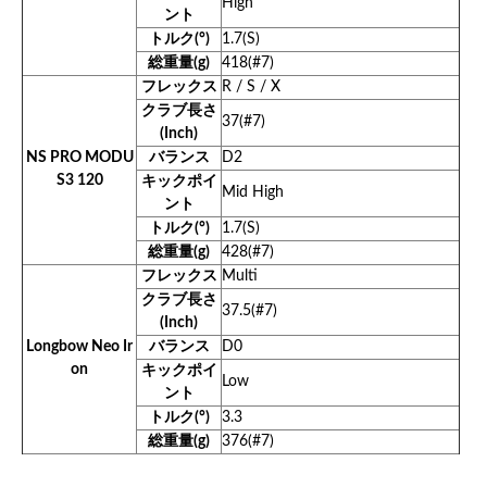
High
ント
トルク(°)
1.7(S)
総重量(g)
418(#7)
フレックス
R / S / X
クラブ長さ
37(#7)
(Inch)
NS PRO MODU
バランス
D2
S3 120
キックポイ
Mid High
ント
トルク(°)
1.7(S)
総重量(g)
428(#7)
フレックス
Multi
クラブ長さ
37.5(#7)
(Inch)
Longbow Neo Ir
バランス
D0
on
キックポイ
Low
ント
トルク(°)
3.3
総重量(g)
376(#7)