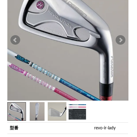
型番
revo-ir-lady