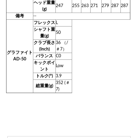
ヘッド重量
247
255
263
271
279
287
287
(g)
備考
--
フレックス
L
シャフト重
50
量(g)
クラブ長さ
36 （/
(Inch)
＃7）
グラファイト
バランス
C0
AD-50
キックポイ
Low
ント
トルク(°)
3.9
352 (＃
総重量(g)
7)