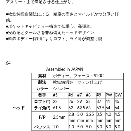
アスリートまで満足させる仕上がり。
●軟鉄鋳鍛造製法による、精度の高さとマイルドかつ分厚い打
感。
●ポケットキャビティー構造で低重心、高弾道。
●安心感とクールさを兼ね備えたヘッドデザイン。
●軟鉄ボディー採用によりロフト、ライ角が調整可能
64
Assembled in JAPAN
素材
ボディー、フェース：S20C
製法
軟鉄鋳鍛造 サテン仕上げ
カラー
シルバー
番手
#5
#6
#7
#8
#9
PW
GW
ロフト(°)
22
26
29
33
37
41
45
ヘッド
ライ角(°)
61.5
62
62.5
63
63.5
64
64
2.8
3.0
3.25
3.5
4.0
4.5
F/P
2.5mm
mm
mm
mm
mm
mm
mm
バウンス
1.0
1.0
5.0
5.0
5.0
5.0
5.0