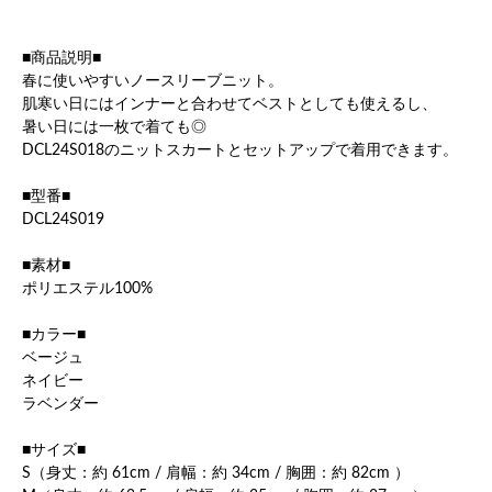
■商品説明■
春に使いやすいノースリーブニット。
肌寒い日にはインナーと合わせてベストとしても使えるし、
暑い日には一枚で着ても◎
DCL24S018のニットスカートとセットアップで着用できます。
■型番■
DCL24S019
■素材■
ポリエステル100%
■カラー■
ベージュ
ネイビー
ラベンダー
■サイズ■
S（身丈：約 61cm / 肩幅：約 34cm / 胸囲：約 82cm ）