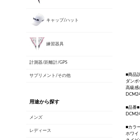
キャップ/ハット
練習器具
計測器/距離計/GPS
■商品
サプリメント/その他
ダンボ
高級感
DCM
用途から探す
■品番■
DCM24
メンズ
■カラ
レディース
ホワイ