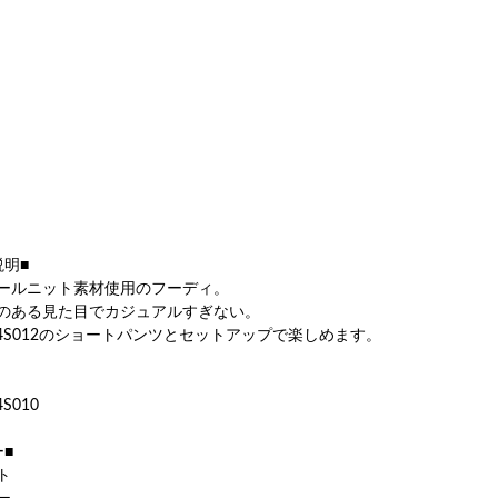
説明■
ールニット素材使用のフーディ。
のある見た目でカジュアルすぎない。
24S012のショートパンツとセットアップで楽しめます。
S010
ー■
ト