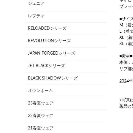
ネイビ
ジュニア
ブラッ
レフティ
■サイ
M（着丈
RELOADEDシリーズ
L（着丈 
XL（着
REVOLUTIONシリーズ
3L（着丈
JAPAN FORGEDシリーズ
■素材■
本体：
JET BLACKシリーズ
リブ部
BLACK SHADOWシリーズ
202
オウンネーム
※写真
23春夏ウェア
製品と
22春夏ウェア
21春夏ウェア