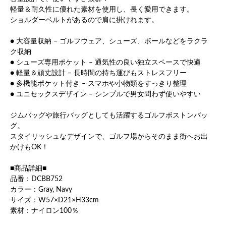
軽量＆耐久性に優れた素材を使用し、長く愛用できます。
ショルダーベルトがあるので肩に掛けれます。
● 大容量収納 – ゴルフウェア、シューズ、ボールなどをラクラ
ク収納
● シューズ専用ポケット – 通気性の良い独立スペースで快適
● 軽量＆頑丈設計 – 長時間の持ち運びもストレスフリー
● 多機能ポケット付き – スマホや小物類をすっきり整理
● ユニセックスデザイン – シンプルで男女問わず使いやすい
ジムバッグや旅行バッグとしても活躍するゴルフボストンバッ
グ。
スタイリッシュなデザインで、ゴルフ場からそのまま街へお出
かけもOK！
■商品詳細■
品番：DCBB752
カラー：Gray, Navy
サイズ：W57×D21×H33cm
素材：ナイロン100％