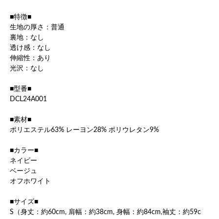
■特徴■
生地の厚さ：普通
裏地：なし
透け感：なし
伸縮性：あり
光沢：なし
■型番■
DCL24A001
■素材■
ポリエステル63% レーヨン28% ポリウレタン9%
■カラー■
ネイビー
ベージュ
オフホワイト
■サイズ■
S（身丈：約60cm, 肩幅：約38cm, 身幅：約84cm,袖丈：約59c