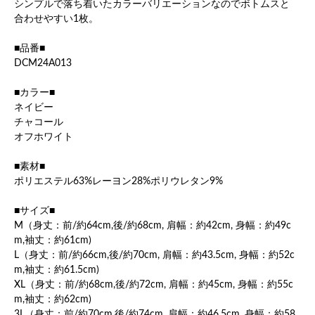
シンプルで落ち着いたカラーバリエーションなのでボトムスと
合わせやすい1枚。
■品番■
DCM24A013
■カラー■
ネイビー
チャコール
オフホワイト
■素材■
ポリエステル63%レーヨン28%ポリウレタン9%
■サイズ■
M（身丈：前/約64cm,後/約68cm, 肩幅：約42cm, 身幅：約49c
m,袖丈：約61cm)
L（身丈：前/約66cm,後/約70cm, 肩幅：約43.5cm, 身幅：約52c
m,袖丈：約61.5cm)
XL（身丈：前/約68cm,後/約72cm, 肩幅：約45cm, 身幅：約55c
m,袖丈：約62cm)
3L（身丈：前/約70cm,後/約74cm, 肩幅：約46.5cm, 身幅：約58