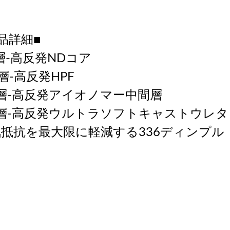
品詳細■
t層-高反発NDコア
d層-高反発HPF
d層-高反発アイオノマー中間層
h層-高反発ウルトラソフトキャストウレ
抵抗を最大限に軽減する336ディンプル