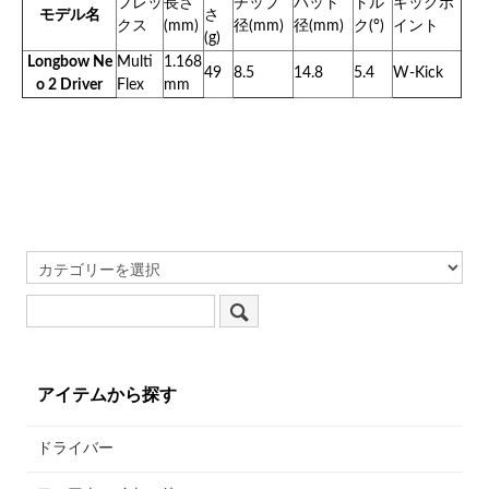
フレッ
長さ
チップ
バット
トル
キックポ
モデル名
さ
クス
(mm)
径(mm)
径(mm)
ク(°)
イント
(g)
Longbow Ne
Multi
1.168
49
8.5
14.8
5.4
W-Kick
o 2 Driver
Flex
mm
アイテムから探す
ドライバー