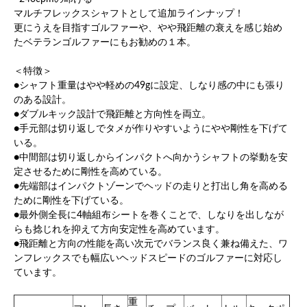
マルチフレックスシャフトとして追加ラインナップ！
更にうえを目指すゴルファーや、やや飛距離の衰えを感じ始め
たベテランゴルファーにもお勧めの１本。
＜特徴＞
●シャフト重量はやや軽めの49gに設定、しなり感の中にも張り
のある設計。
●ダブルキック設計で飛距離と方向性を両立。
●手元部は切り返しでタメが作りやすいようにやや剛性を下げて
いる。
●中間部は切り返しからインパクトへ向かうシャフトの挙動を安
定させるために剛性を高めている。
●先端部はインパクトゾーンでヘッドの走りと打出し角を高める
ために剛性を下げている。
●最外側全長に4軸組布シートを巻くことで、しなりを出しなが
らも捻じれを抑えて方向安定性を高めています。
●飛距離と方向の性能を高い次元でバランス良く兼ね備えた、ワ
ンフレックスでも幅広いヘッドスピードのゴルファーに対応し
ています。
重