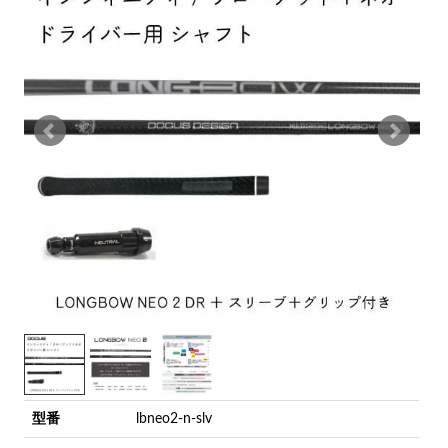
型番
lbneo2-n-slv