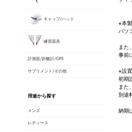
キャップ/ハット
※本
パソ
練習器具
また
事前
計測器/距離計/GPS
※設
サプリメント/その他
初期
また
別途
用途から探す
納期
メンズ
レディース