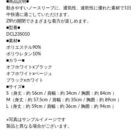
■商品説明■
動きやすいノースリーブに、通気性、速乾性に優れた素材で1日
中快適に過ごしていただけます。
ZIPの開閉でさまざまな着方が楽しめます。
■型番■
DCL23S010
■素材■
ポリエステル90%
ポリウレタン10%
■カラー■
オフホワイトxブラック
オフホワイトxベージュ
ブラックxホワイト
■サイズ■
S（身丈：約 56cm / 肩幅：約 34cm / 胸囲：約 84cm ）
M（身丈：約 57.5cm / 肩幅：約 35cm / 胸囲：約 89cm ）
L（身丈：約 59cm / 肩幅：約 36cm / 胸囲：約 94cm ）
※写真はサンプルイメージです
製品と異なる場合がございます。